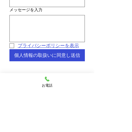
メッセージを入力
プライバシーポリシーを表示
個人情報の取扱いに同意し送信
お電話
水戸市城東 歯科、矯正歯科、
小児歯科、歯科口腔外科
川﨑歯科クリニック
〒310-0012 茨城県水戸市城東1丁目3-8
イソラヴェラ2F
tel.029-303-1182
fax.029-303-1183